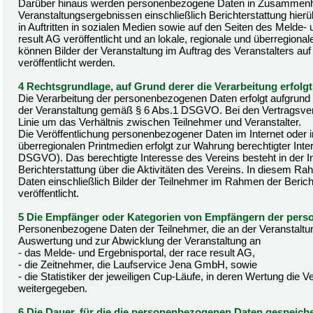
Darüber hinaus werden personenbezogene Daten in Zusammen
Veranstaltungsergebnissen einschließlich Berichterstattung hierüb
in Auftritten in sozialen Medien sowie auf den Seiten des Melde-
result AG veröffentlicht und an lokale, regionale und überregional
können Bilder der Veranstaltung im Auftrag des Veranstalters auf 
veröffentlicht werden.
4 Rechtsgrundlage, auf Grund derer die Verarbeitung erfolgt
Die Verarbeitung der personenbezogenen Daten erfolgt aufgrund d
der Veranstaltung gemäß § 6 Abs.1 DSGVO. Bei den Vertragsverhä
Linie um das Verhältnis zwischen Teilnehmer und Veranstalter.
Die Veröffentlichung personenbezogener Daten im Internet oder in
überregionalen Printmedien erfolgt zur Wahrung berechtigter Inte
DSGVO). Das berechtigte Interesse des Vereins besteht in der In
Berichterstattung über die Aktivitäten des Vereins. In diesem
Daten einschließlich Bilder der Teilnehmer im Rahmen der Berich
veröffentlicht.
5 Die Empfänger oder Kategorien von Empfängern der per
Personenbezogene Daten der Teilnehmer, die an der Veranstaltu
Auswertung und zur Abwicklung der Veranstaltung an
- das Melde- und Ergebnisportal, der race result AG,
- die Zeitnehmer, die Laufservice Jena GmbH, sowie
- die Statistiker der jeweiligen Cup-Läufe, in deren Wertung die Ver
weitergegeben.
6 Die Dauer, für die die personenbezogenen Daten gespeich