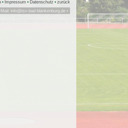
p
•
Impressum
•
Datenschutz
•
zurück
-Mail:
info@tsv-bad-blankenburg.de
•