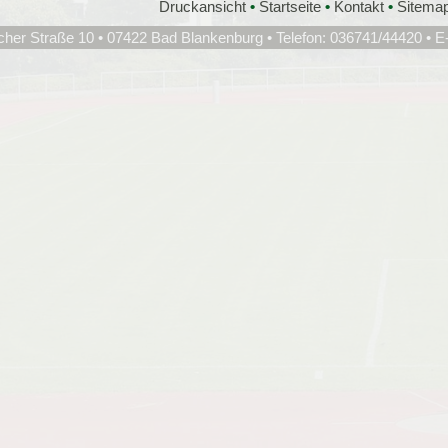
Druckansicht
•
Startseite
•
Kontakt
•
Sitema
cher Straße 10 • 07422 Bad Blankenburg • Telefon: 036741/44420 • E