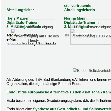
stellvertretende-
Abteilungsleiter
Abteilungsleiterin
Hans Maurer
Norina Mann
Dipl. Esdo-Trainer
Dipl. Esdo-Trainerin
5. Meistergrad Esdo
3. Meistergrad
SDS Selbstverteidigung
SDS Selbstverteidigung
LPS Selbstverteidigun
LPS Selbstverteidigun
Tel.: 0171-4949343
Tel.: 0178-7773016
Selbstverteidigung mit Hilfe des
Selbstverteidigung mit Hilfe des
Gürtelprüfung 19.03.20
Gürtelprüfung 19.03.20
e-Mail:
Handy
Handy
esdo-blankenburg@t-online.de
Als Abteilung des TSV Bad Blankenburg e.V. lehren und lernen w
Organization, die eigenständige Sportart Esdo.
Esdo ist die europäische Alternative zu den asiatischen Ka
Esdo besitzt ein eigenes Graduierungssystem, d.h. die Teilnehme
Esdo bildet eine
Synthese aus Gesundheits- und Selbstvertei