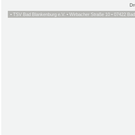
Dr
• TSV Bad Blankenburg e.V. • Wirbacher Straße 10 • 07422 Bad