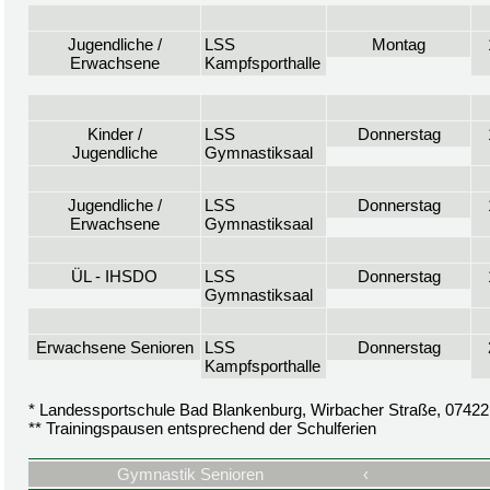
Jugendliche /
LSS
Montag
Erwachsene
Kampfsporthalle
Kinder /
LSS
Donnerstag
Jugendliche
Gymnastiksaal
Jugendliche /
LSS
Donnerstag
Erwachsene
Gymnastiksaal
ÜL - IHSDO
LSS
Donnerstag
Gymnastiksaal
Erwachsene Senioren
LSS
Donnerstag
Kampfsporthalle
* Landessportschule Bad Blankenburg, Wirbacher Straße, 0742
** Trainingspausen entsprechend der Schulferien
Gymnastik Senioren
‹