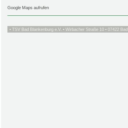
Google Maps aufrufen
• TSV Bad Blankenburg e.V. • Wirbacher Straße 10 • 07422 Bad