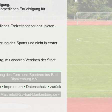
tigung.
rperlichen Ertüchtigung für
liches Freizeitangebot anzubieten -
rung des Sports und nicht in erster
g, mit anderen Vereinen der Stadt
ng des Turn- und Sportvereins Bad
Blankenburg e.V.
p
•
Impressum
•
Datenschutz
•
zurück
-Mail:
info@tsv-bad-blankenburg.de
•