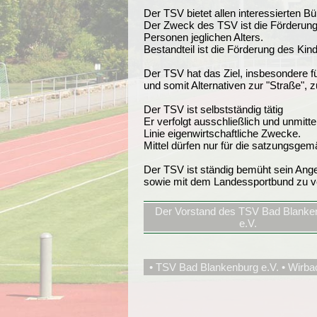
Der TSV bietet allen interessierten B
Der Zweck des TSV ist die Förderung
Personen jeglichen Alters.
Bestandteil ist die Förderung des Kin
Der TSV hat das Ziel, insbesondere fü
und somit Alternativen zur "Straße",
Der TSV ist selbstständig tätig
Er verfolgt ausschließlich und unmit
Linie eigenwirtschaftliche Zwecke.
Mittel dürfen nur für die satzungsg
Der TSV ist ständig bemüht sein Ange
sowie mit dem Landessportbund zu ve
Der Vorstand des TSV Bad Blanke
e.V.
• TSV Bad Blankenburg e.V. • Wirba