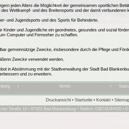
ürgern jeden Alters die Möglichkeit der gemeinsamen sportlichen Betä
 des Wettkampf- und des Breitensports und der damit verbundenen kö
der- und Jugendsports und des Sports für Behinderte.
r Kinder und Jugendliche ein geordnetes, gesundes und sozial förder
 zum Computer und Fernseher zu schaffen.
telbar gemeinnützige Zwecke, insbesondere durch die Pflege und Förde
emäßenn Zwecke verwendet werden.
bot in Abstimmung mit der Stadtverwaltung der Stadt Bad Blankenbur
rbessern und zu erweitern.
nburg
‹
Verein
›
Satzu
Druckansicht
•
Startseite
•
Kontakt
•
Sitema
cher Straße 10 • 07422 Bad Blankenburg • Telefon: 036741/44420 • E