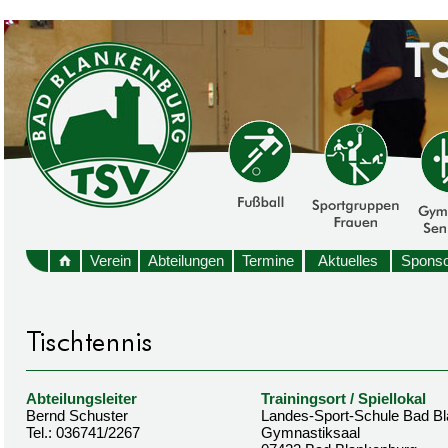
Verein
Abteilungen
Termine
Aktuelles
Sponso
Abteilungsleiter
Trainingsort / Spiellokal
Bernd Schuster
Landes-Sport-Schule Bad B
Tel.: 036741/2267
Gymnastiksaal