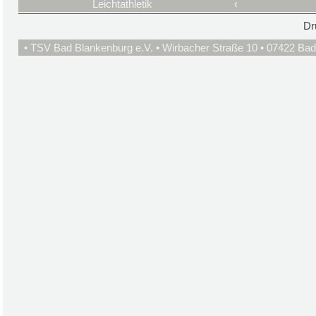
Leichtathletik
‹
Dr
• TSV Bad Blankenburg e.V. • Wirbacher Straße 10 • 07422 Bad