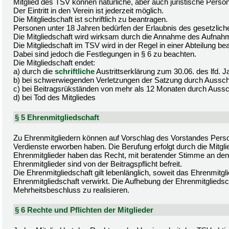
Mitglied des TSV können natürliche, aber auch juristische Pers
Der Eintritt in den Verein ist jederzeit möglich.
Die Mitgliedschaft ist schriftlich zu beantragen.
Personen unter 18 Jahren bedürfen der Erlaubnis des gesetzliche
Die Mitgliedschaft wird wirksam durch die Annahme des Aufnah
Die Mitgliedschaft im TSV wird in der Regel in einer Abteilung be
Dabei sind jedoch die Festlegungen in § 6 zu beachten.
Die Mitgliedschaft endet:
a) durch die
schriftliche
Austrittserklärung zum 30.06. des lfd.
b) bei schwerwiegenden Verletzungen der Satzung durch Aussc
c) bei Beitragsrükständen von mehr als 12 Monaten durch Auss
d) bei Tod des Mitgliedes
§ 5 Ehrenmitgliedschaft
Zu Ehrenmitgliedern können auf Vorschlag des Vorstandes Perso
Verdienste erworben haben. Die Berufung erfolgt durch die Mitg
Ehrenmitglieder haben das Recht, mit beratender Stimme an den
Ehrenmitglieder sind von der Beitragspflicht befreit.
Die Ehrenmitgliedschaft gilt lebenlänglich, soweit das Ehrenmit
Ehrenmitgliedschaft verwirkt. Die Aufhebung der Ehrenmitgliedsc
Mehrheitsbeschluss zu realisieren.
§ 6 Rechte und Pflichten der Mitglieder