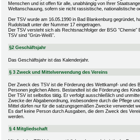
Menschen und ist offen für alle, unabhängig von Ihrer Staatsangeh
Weltanschauung, sofern sie nicht rassistische, nationalistische od
Der TSV wurde am 16.05.1990 in Bad Blankenburg gegründet, hat 
Rudolstadt unter der Nummer 17 eingetragen.
Der TSV versteht sich als Rechtsnachfolger der BSG "Chemie" B
TSV sind "Grün-Weiß".
§2 Geschäftsjahr
Das Geschäftsjahr ist das Kalenderjahr.
§ 3 Zweck und Mittelverwendung des Vereins
Der Zweck des TSV ist die Förderung des Wettkampf- und des Br
Personen jeglichen Alters. Bestandteil ist die Förderung des Kin
Der TSV ist selbstlos tätig. Er verfolgt ausschließlich und unmi
Zwecke der Abgabenordnung, insbesondere durch die Pflege und F
Mittel dürfen nur für die satzungsgemäßen Zwecke verwendet w
Es darf keine Person durch Ausgaben, die dem Zweck des Verei
werden.
§ 4 Mitgliedschaft