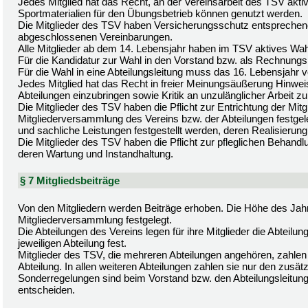
Jedes Mitglied hat das Recht, an der Vereinsarbeit des TSV akti
Sportmaterialien für den Übungsbetrieb können genutzt werden.
Die Mitglieder des TSV haben Versicherungsschutz entsprechen
abgeschlossenen Vereinbarungen.
Alle Mitglieder ab dem 14. Lebensjahr haben im TSV aktives Wa
Für die Kandidatur zur Wahl in den Vorstand bzw. als Rechnungs
Für die Wahl in eine Abteilungsleitung muss das 16. Lebensjahr vo
Jedes Mitglied hat das Recht in freier Meinungsäußerung Hinwei
Abteilungen einzubringen sowie Kritik an unzulänglicher Arbeit z
Die Mitglieder des TSV haben die Pflicht zur Entrichtung der Mitg
Mitgliederversammlung des Vereins bzw. der Abteilungen festg
und sachliche Leistungen festgestellt werden, deren Realisierung fü
Die Mitglieder des TSV haben die Pflicht zur pfleglichen Behandl
deren Wartung und Instandhaltung.
§ 7 Mitgliedsbeiträge
Von den Mitgliedern werden Beiträge erhoben. Die Höhe des Jahr
Mitgliederversammlung festgelegt.
Die Abteilungen des Vereins legen für ihre Mitglieder die Abtei
jeweiligen Abteilung fest.
Mitglieder des TSV, die mehreren Abteilungen angehören, zahlen 
Abteilung. In allen weiteren Abteilungen zahlen sie nur den zusätz
Sonderregelungen sind beim Vorstand bzw. den Abteilungsleitung
entscheiden.