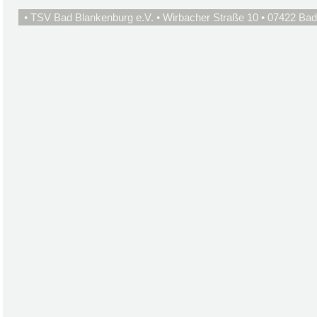
• TSV Bad Blankenburg e.V. • Wirbacher Straße 10 • 07422 Bad