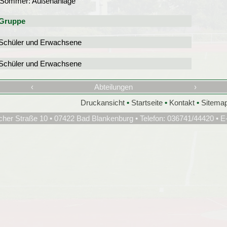
 Sommer: Außenanlage
Gruppe
Schüler und Erwachsene
Schüler und Erwachsene
‹
Abteilungen
›
Druckansicht
•
Startseite
•
Kontakt
•
Sitema
cher Straße 10 • 07422 Bad Blankenburg • Telefon: 036741/44420 • E