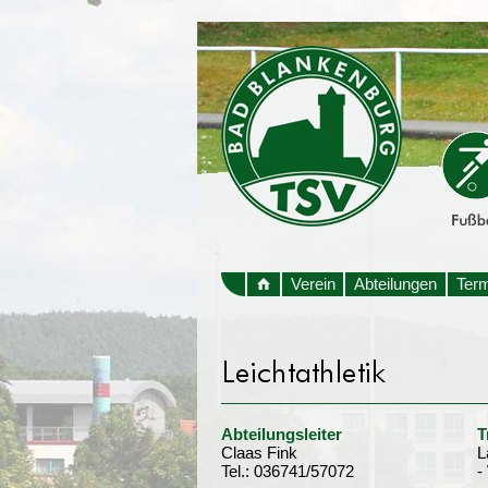
Verein
Abteilungen
Ter
Abteilungsleiter
T
Claas Fink
L
Tel.: 036741/57072
-