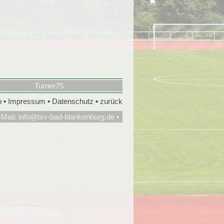
Turner75
p
•
Impressum
•
Datenschutz
•
zurück
-Mail:
info@tsv-bad-blankenburg.de
•