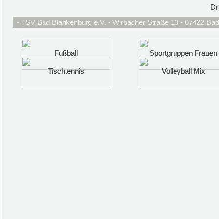
Dr
• TSV Bad Blankenburg e.V. • Wirbacher Straße 10 • 07422 Bad
Fußball
Fußball
Sportgruppen Frauen
Sportgruppen Frauen
Tischtennis
Tischtennis
Volleyball Mix
Volleyball Mix