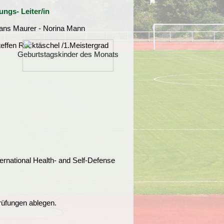
ngs- Leiter/in
ans Maurer - Norina Mann
teffen Rocktäschel /1.Meistergrad
Geburtstagskinder des Monats
Geburtstagskinder des Monats
rnational Health- and Self-Defense
rüfungen ablegen.