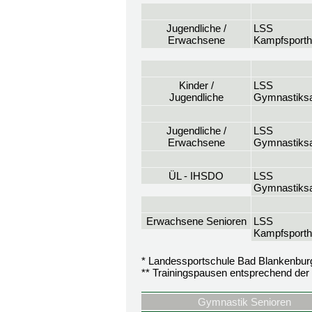
Jugendliche /
LSS
Erwachsene
Kampfsporth
Kinder /
LSS
Jugendliche
Gymnastiksa
Jugendliche /
LSS
Erwachsene
Gymnastiksa
ÜL - IHSDO
LSS
Gymnastiksa
Erwachsene Senioren
LSS
Kampfsporth
* Landessportschule Bad Blankenbur
** Trainingspausen entsprechend der 
Gymnastik Senioren