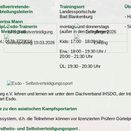
tellvertretende-
Trainingsort
Übu
bteilungsleiterin
Landessportschule
Bad Blankenburg
- H
orina Mann
ipl. Esdo-Trainerin
montags und donnerstags
- S
. Meistergrad
(außer in den Schulferien)
LPS Selbstverteidigung
LPS Selbstverteidigung
Lehrgänge 2026
Lehrgänge 2026
el.: 0178-7773016
Kids: 17:00 - 18:00 Uhr
Gürtelprüfung 19.03.2026
Gürtelprüfung 19.03.2026
Ehrung
Ehrung
Erw.: 18:00 - 19:30 Uhr /
20:00 - 21:30 Uhr
ÜL: 19:30 - 20:30 Uhr
g e.V. lehren und lernen wir unter dem Dachverband IHSDO, der Inte
art Esdo.
ve zu den asiatischen Kampfsportarten
ssystem, d.h. die Teilnehmer können vor lizenzierten Prüfern Gürtelp
dheits- und Selbstverteidigungssport
.