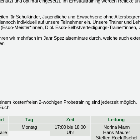
enutzt und optimal eingesetzt. Im Ernstfalltraining werden Reflexe 
eiten für Schulkinder, Jugendliche und Erwachsene ohne Altersbegren
ennoch individuell auf unsere Teilnehmer ein. Unsere Trainer und Leh
gen (Esdo-Meister*innen, Dipl. Esdo-Selbstverteidigungs-Trainer*innen, 
hren wir mehrfach im Jahr Spezialseminare durch, welche auch exte
en.
nem kostenfreien 2-wöchigen Probetraining sind jederzeit möglich.
 Euch!
rt
Tag
Zeit
Leitung
Montag
17:00 bis 18:00
Norina Mann
alle
Uhr
Hans Maurer
Steffen Rocktäschel