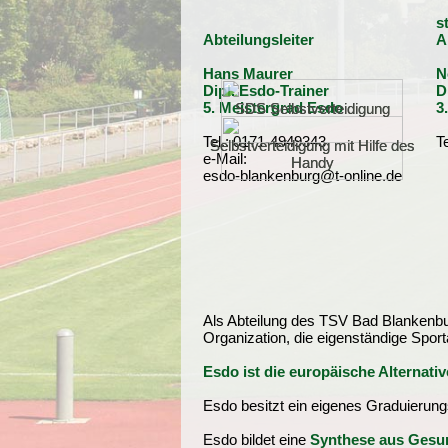
s
Abteilungsleiter
A
Hans Maurer
N
Dipl. Esdo-Trainer
D
5. Meistergrad Esdo
3
SDS Selbstverteidigung
SDS Selbstverteidigung
Tel.: 0171-4949343
T
Selbstverteidigung mit Hilfe des
Selbstverteidigung mit Hilfe des
e-Mail:
Handy
Handy
esdo-blankenburg@t-online.de
Als Abteilung des TSV Bad Blankenbur
Organization, die eigenständige Sport
Esdo ist die europäische Alternati
Esdo besitzt ein eigenes Graduierung
Esdo bildet eine
Synthese aus Gesun