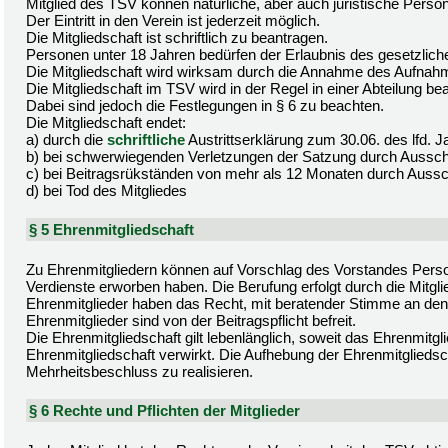
Mitglied des TSV können natürliche, aber auch juristische Pers
Der Eintritt in den Verein ist jederzeit möglich.
Die Mitgliedschaft ist schriftlich zu beantragen.
Personen unter 18 Jahren bedürfen der Erlaubnis des gesetzliche
Die Mitgliedschaft wird wirksam durch die Annahme des Aufnah
Die Mitgliedschaft im TSV wird in der Regel in einer Abteilung be
Dabei sind jedoch die Festlegungen in § 6 zu beachten.
Die Mitgliedschaft endet:
a) durch die
schriftliche
Austrittserklärung zum 30.06. des lfd.
b) bei schwerwiegenden Verletzungen der Satzung durch Aussc
c) bei Beitragsrükständen von mehr als 12 Monaten durch Auss
d) bei Tod des Mitgliedes
§ 5 Ehrenmitgliedschaft
Zu Ehrenmitgliedern können auf Vorschlag des Vorstandes Perso
Verdienste erworben haben. Die Berufung erfolgt durch die Mitg
Ehrenmitglieder haben das Recht, mit beratender Stimme an den
Ehrenmitglieder sind von der Beitragspflicht befreit.
Die Ehrenmitgliedschaft gilt lebenlänglich, soweit das Ehrenmit
Ehrenmitgliedschaft verwirkt. Die Aufhebung der Ehrenmitgliedsc
Mehrheitsbeschluss zu realisieren.
§ 6 Rechte und Pflichten der Mitglieder