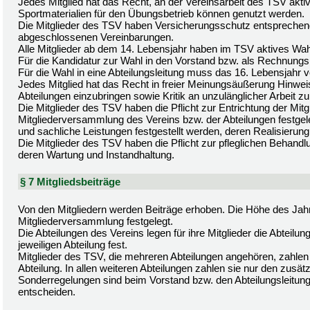
Jedes Mitglied hat das Recht, an der Vereinsarbeit des TSV akti
Sportmaterialien für den Übungsbetrieb können genutzt werden.
Die Mitglieder des TSV haben Versicherungsschutz entsprechen
abgeschlossenen Vereinbarungen.
Alle Mitglieder ab dem 14. Lebensjahr haben im TSV aktives Wa
Für die Kandidatur zur Wahl in den Vorstand bzw. als Rechnungs
Für die Wahl in eine Abteilungsleitung muss das 16. Lebensjahr vo
Jedes Mitglied hat das Recht in freier Meinungsäußerung Hinwei
Abteilungen einzubringen sowie Kritik an unzulänglicher Arbeit z
Die Mitglieder des TSV haben die Pflicht zur Entrichtung der Mitg
Mitgliederversammlung des Vereins bzw. der Abteilungen festg
und sachliche Leistungen festgestellt werden, deren Realisierung fü
Die Mitglieder des TSV haben die Pflicht zur pfleglichen Behandl
deren Wartung und Instandhaltung.
§ 7 Mitgliedsbeiträge
Von den Mitgliedern werden Beiträge erhoben. Die Höhe des Jahr
Mitgliederversammlung festgelegt.
Die Abteilungen des Vereins legen für ihre Mitglieder die Abtei
jeweiligen Abteilung fest.
Mitglieder des TSV, die mehreren Abteilungen angehören, zahlen 
Abteilung. In allen weiteren Abteilungen zahlen sie nur den zusätz
Sonderregelungen sind beim Vorstand bzw. den Abteilungsleitung
entscheiden.