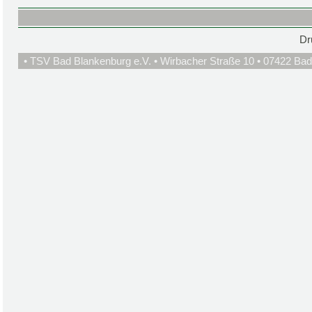
Dr
• TSV Bad Blankenburg e.V. • Wirbacher Straße 10 • 07422 Bad