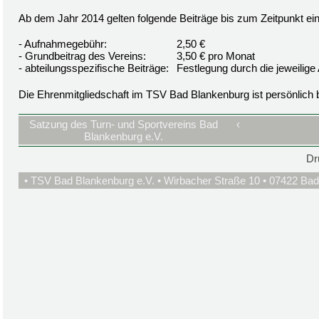
Ab dem Jahr 2014 gelten folgende Beiträge bis zum Zeitpunkt ei
- Aufnahmegebühr:
2,50 €
- Grundbeitrag des Vereins:
3,50 € pro Monat
- abteilungsspezifische Beiträge:
Festlegung durch die jeweilige 
Die Ehrenmitgliedschaft im TSV Bad Blankenburg ist persönlich be
Satzung des Turn- und Sportvereins Bad
‹
Blankenburg e.V.
Dr
• TSV Bad Blankenburg e.V. • Wirbacher Straße 10 • 07422 Bad