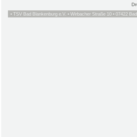
Dr
• TSV Bad Blankenburg e.V. • Wirbacher Straße 10 • 07422 Bad