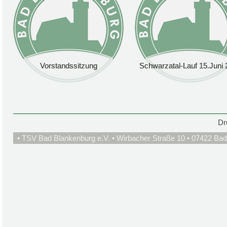
Vorstandssitzung
Vorstandssitzung
Schwarzatal-Lauf 15.Juni 
Schwarzatal-Lauf 15.Juni 
Dr
• TSV Bad Blankenburg e.V. • Wirbacher Straße 10 • 07422 Bad