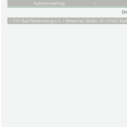
Aufnahmeantrag
‹
Dr
• TSV Bad Blankenburg e.V. • Wirbacher Straße 10 • 07422 Bad