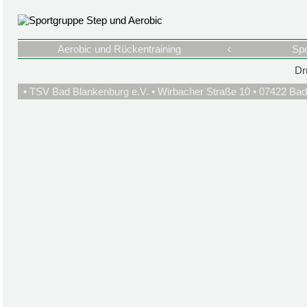
Aerobic und Rückentraining
‹
Spo
Dr
• TSV Bad Blankenburg e.V. • Wirbacher Straße 10 • 07422 Bad