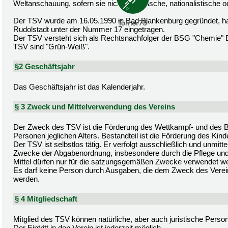
Weltanschauung, sofern sie nicht rassistische, nationalistische od
Der TSV wurde am 16.05.1990 in Bad Blankenburg gegründet, hat 
Rudolstadt unter der Nummer 17 eingetragen.
Der TSV versteht sich als Rechtsnachfolger der BSG "Chemie" B
TSV sind "Grün-Weiß".
§2 Geschäftsjahr
Das Geschäftsjahr ist das Kalenderjahr.
§ 3 Zweck und Mittelverwendung des Vereins
Der Zweck des TSV ist die Förderung des Wettkampf- und des Br
Personen jeglichen Alters. Bestandteil ist die Förderung des Kin
Der TSV ist selbstlos tätig. Er verfolgt ausschließlich und unmi
Zwecke der Abgabenordnung, insbesondere durch die Pflege und F
Mittel dürfen nur für die satzungsgemäßen Zwecke verwendet w
Es darf keine Person durch Ausgaben, die dem Zweck des Verei
werden.
§ 4 Mitgliedschaft
Mitglied des TSV können natürliche, aber auch juristische Pers
Der Eintritt in den Verein ist jederzeit möglich.