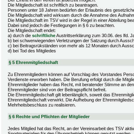
Die Mitgliedschaft ist schriftlich zu beantragen.
Personen unter 18 Jahren bedürfen der Erlaubnis des gesetzliche
Die Mitgliedschaft wird wirksam durch die Annahme des Aufnah
Die Mitgliedschaft im TSV wird in der Regel in einer Abteilung be
Dabei sind jedoch die Festlegungen in § 6 zu beachten.
Die Mitgliedschaft endet:
a) durch die
schriftliche
Austrittserklärung zum 30.06. des lfd.
b) bei schwerwiegenden Verletzungen der Satzung durch Aussc
c) bei Beitragsrükständen von mehr als 12 Monaten durch Auss
d) bei Tod des Mitgliedes
§ 5 Ehrenmitgliedschaft
Zu Ehrenmitgliedern können auf Vorschlag des Vorstandes Perso
Verdienste erworben haben. Die Berufung erfolgt durch die Mitg
Ehrenmitglieder haben das Recht, mit beratender Stimme an den
Ehrenmitglieder sind von der Beitragspflicht befreit.
Die Ehrenmitgliedschaft gilt lebenlänglich, soweit das Ehrenmit
Ehrenmitgliedschaft verwirkt. Die Aufhebung der Ehrenmitgliedsc
Mehrheitsbeschluss zu realisieren.
§ 6 Rechte und Pflichten der Mitglieder
Jedes Mitglied hat das Recht, an der Vereinsarbeit des TSV akti
Sportmaterialien für den Übungsbetrieb können genutzt werden.