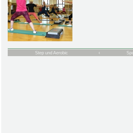
Step und Aerobic
‹
Spo