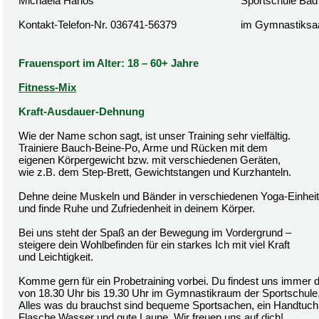
Michaela Harlos
Sportschule Bad
Kontakt-Telefon-Nr. 036741-56379
im Gymnastiksa
Frauensport im Alter: 18 – 60+ Jahre
Fitness-Mix
Kraft-Ausdauer-Dehnung
Wie der Name schon sagt, ist unser Training sehr vielfältig.
Trainiere Bauch-Beine-Po, Arme und Rücken mit dem
eigenen Körpergewicht bzw. mit verschiedenen Geräten,
wie z.B. dem Step-Brett, Gewichtstangen und Kurzhanteln.
Dehne deine Muskeln und Bänder in verschiedenen Yoga-Einhei
und finde Ruhe und Zufriedenheit in deinem Körper.
Bei uns steht der Spaß an der Bewegung im Vordergrund –
steigere dein Wohlbefinden für ein starkes Ich mit viel Kraft
und Leichtigkeit.
Komme gern für ein Probetraining vorbei. Du findest uns immer 
von 18.30 Uhr bis 19.30 Uhr im Gymnastikraum der Sportschule
Alles was du brauchst sind bequeme Sportsachen, ein Handtuch,
Flasche Wasser und gute Laune. Wir freuen uns auf dich!