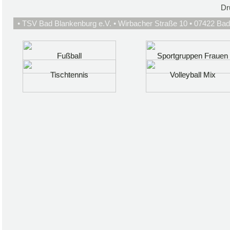
Dr
• TSV Bad Blankenburg e.V. • Wirbacher Straße 10 • 07422 Bad
Fußball
Fußball
Sportgruppen Frauen
Sportgruppen Frauen
Tischtennis
Tischtennis
Volleyball Mix
Volleyball Mix