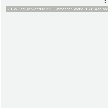
Dr
• TSV Bad Blankenburg e.V. • Wirbacher Straße 10 • 07422 Bad