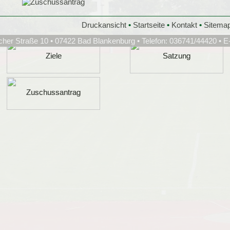
Druckansicht
•
Startseite
•
Kontakt
•
Sitema
cher Straße 10 • 07422 Bad Blankenburg • Telefon: 036741/44420 • E
Ziele
Ziele
Satzung
Satzung
Zuschussantrag
Zuschussantrag