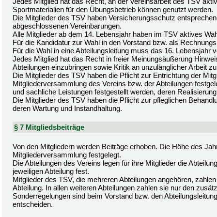
Jedes Mitglied hat das Recht, an der Vereinsarbeit des TSV akti
Sportmaterialien für den Übungsbetrieb können genutzt werden.
Die Mitglieder des TSV haben Versicherungsschutz entsprechen
abgeschlossenen Vereinbarungen.
Alle Mitglieder ab dem 14. Lebensjahr haben im TSV aktives Wa
Für die Kandidatur zur Wahl in den Vorstand bzw. als Rechnungs
Für die Wahl in eine Abteilungsleitung muss das 16. Lebensjahr vo
Jedes Mitglied hat das Recht in freier Meinungsäußerung Hinwei
Abteilungen einzubringen sowie Kritik an unzulänglicher Arbeit z
Die Mitglieder des TSV haben die Pflicht zur Entrichtung der Mitg
Mitgliederversammlung des Vereins bzw. der Abteilungen festg
und sachliche Leistungen festgestellt werden, deren Realisierung fü
Die Mitglieder des TSV haben die Pflicht zur pfleglichen Behandl
deren Wartung und Instandhaltung.
§ 7 Mitgliedsbeiträge
Von den Mitgliedern werden Beiträge erhoben. Die Höhe des Jahr
Mitgliederversammlung festgelegt.
Die Abteilungen des Vereins legen für ihre Mitglieder die Abtei
jeweiligen Abteilung fest.
Mitglieder des TSV, die mehreren Abteilungen angehören, zahlen 
Abteilung. In allen weiteren Abteilungen zahlen sie nur den zusätz
Sonderregelungen sind beim Vorstand bzw. den Abteilungsleitung
entscheiden.