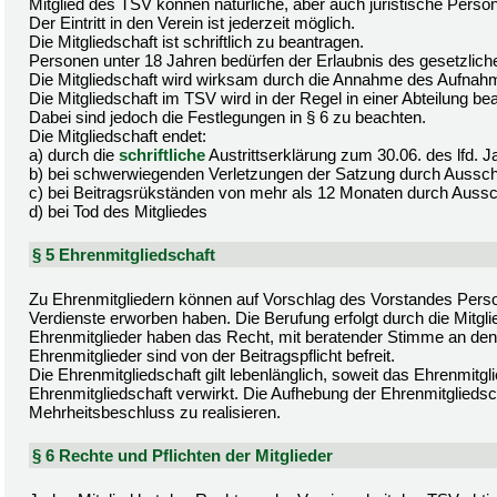
Mitglied des TSV können natürliche, aber auch juristische Pers
Der Eintritt in den Verein ist jederzeit möglich.
Die Mitgliedschaft ist schriftlich zu beantragen.
Personen unter 18 Jahren bedürfen der Erlaubnis des gesetzliche
Die Mitgliedschaft wird wirksam durch die Annahme des Aufnah
Die Mitgliedschaft im TSV wird in der Regel in einer Abteilung be
Dabei sind jedoch die Festlegungen in § 6 zu beachten.
Die Mitgliedschaft endet:
a) durch die
schriftliche
Austrittserklärung zum 30.06. des lfd.
b) bei schwerwiegenden Verletzungen der Satzung durch Aussc
c) bei Beitragsrükständen von mehr als 12 Monaten durch Auss
d) bei Tod des Mitgliedes
§ 5 Ehrenmitgliedschaft
Zu Ehrenmitgliedern können auf Vorschlag des Vorstandes Perso
Verdienste erworben haben. Die Berufung erfolgt durch die Mitg
Ehrenmitglieder haben das Recht, mit beratender Stimme an den
Ehrenmitglieder sind von der Beitragspflicht befreit.
Die Ehrenmitgliedschaft gilt lebenlänglich, soweit das Ehrenmit
Ehrenmitgliedschaft verwirkt. Die Aufhebung der Ehrenmitgliedsc
Mehrheitsbeschluss zu realisieren.
§ 6 Rechte und Pflichten der Mitglieder