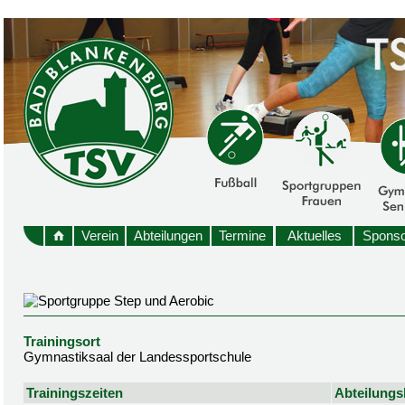
Verein
Abteilungen
Termine
Aktuelles
Sponso
Trainingsort
Gymnastiksaal der Landessportschule
Trainingszeiten
Abteilungsl