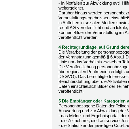
- In Notfällen zur Abwicklung evtl. Hi
weitergeleitet.
Darüber hinaus werden personenbe
Veranstaltungsergebnissen einschließl
in Auftritten in sozialen Medien sowi
result AG veröffentlicht und an lokale
können Bilder der Veranstaltung im Au
veröffentlicht werden.
4 Rechtsgrundlage, auf Grund derer
Die Verarbeitung der personenbezogen
der Veranstaltung gemäß § 6 Abs.1 DS
Linie um das Verhältnis zwischen Tei
Die Veröffentlichung personenbezogene
überregionalen Printmedien erfolgt zu
DSGVO). Das berechtigte Interesse des
Berichterstattung über die Aktivitä
Daten einschließlich Bilder der Teiln
veröffentlicht.
5 Die Empfänger oder Kategorien
Personenbezogene Daten der Teilnehm
Auswertung und zur Abwicklung der V
- das Melde- und Ergebnisportal, der 
- die Zeitnehmer, die Laufservice J
- die Statistiker der jeweiligen Cup-Lä