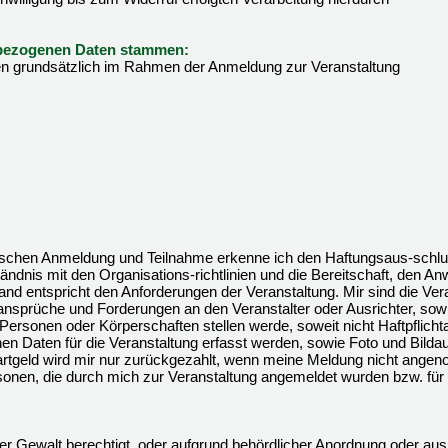
enbezogenen Daten stammen:
 grundsätzlich im Rahmen der Anmeldung zur Veranstaltung
onischen Anmeldung und Teilnahme erkenne ich den Haftungsaus-schlu
tändnis mit den Organisations-richtlinien und die Bereitschaft, den An
nd entspricht den Anforderungen der Veranstaltung. Mir sind die Ver
sansprüche und Forderungen an den Veranstalter oder Ausrichter, sowi
ersonen oder Körperschaften stellen werde, soweit nicht Haftpflicht
en Daten für die Veranstaltung erfasst werden, sowie Foto und Bild
tartgeld wird mir nur zurückgezahlt, wenn meine Meldung nicht ang
sonen, die durch mich zur Veranstaltung angemeldet wurden bzw. für
erer Gewalt berechtigt, oder aufgrund behördlicher Anordnung oder aus