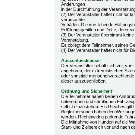
Änderungen
in der Durchführung der Veranstaltu
(2) Der Veranstalter haftet nicht fü
verursachte
Schäden. Die vorstehende Haftungsbes
Erfüllungsgehilfen und Dritte, derer s
(3) Der Veranstalter übernimmt kein
Veranstaltung.
Es obliegt dem Teilnehmer, seinen G
(4) Der Veranstalter haftet nicht fü
Ausschlussklausel
Der Veranstalter behält sich vor, v
angehören, der extremistischen Szene 
oder sonstige menschenverachtende Ä
dieser auszuschließen.
Ordnung und Sicherheit
Die Teilnehmer haben keinen Anspru
unterordnen und sämtlichen Fahrzeug
selbst einzustehen. Ein Gleiches gilt 
Begleitpersonen haben den Weisungen 
werden. Rechtswidrig parkende Fahrz
Die Mitnahme von Hunden auf die Wan
Start- und Zielbereich vor und nach d