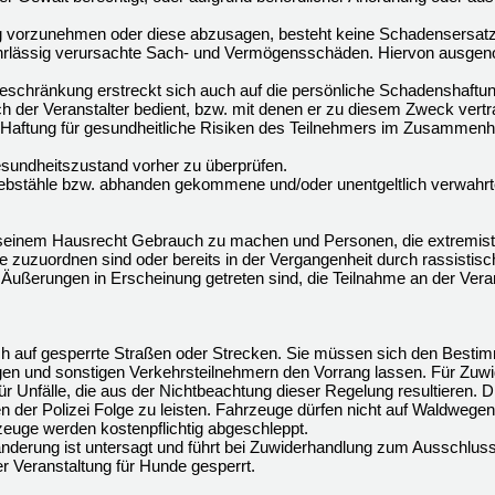
ng vorzunehmen oder diese abzusagen, besteht keine Schadensersatz
r fahrlässig verursachte Sach- und Vermögensschäden. Hiervon ausge
chränkung erstreckt sich auch auf die persönliche Schadenshaftung 
ich der Veranstalter bedient, bzw. mit denen er zu diesem Zweck vertr
e Haftung für gesundheitliche Risiken des Teilnehmers im Zusammenh
esundheitszustand vorher zu überprüfen.
r Diebstähle bzw. abhanden gekommene und/oder unentgeltlich verwah
on seinem Hausrecht Gebrauch zu machen und Personen, die extremist
zuzuordnen sind oder bereits in der Vergangenheit durch rassistische
ußerungen in Erscheinung getreten sind, die Teilnahme an der Vera
ch auf gesperrte Straßen oder Strecken. Sie müssen sich den Best
en und sonstigen Verkehrsteilnehmern den Vorrang lassen. Für Zuw
für Unfälle, die aus der Nichtbeachtung dieser Regelung resultieren. 
der Polizei Folge zu leisten. Fahrzeuge dürfen nicht auf Waldwegen 
euge werden kostenpflichtig abgeschleppt.
derung ist untersagt und führt bei Zuwiderhandlung zum Ausschluss
er Veranstaltung für Hunde gesperrt.