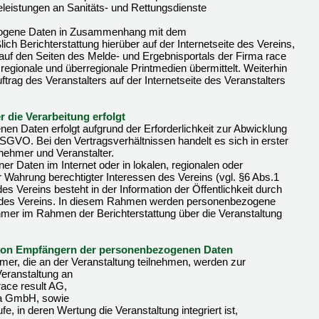
lfeleistungen an Sanitäts- und Rettungsdienste
zogene Daten in Zusammenhang mit dem
ich Berichterstattung hierüber auf der Internetseite des Vereins,
e auf den Seiten des Melde- und Ergebnisportals der Firma race
, regionale und überregionale Printmedien übermittelt. Weiterhin
ftrag des Veranstalters auf der Internetseite des Veranstalters
 die Verarbeitung erfolgt
en Daten erfolgt aufgrund der Erforderlichkeit zur Abwicklung
GVO. Bei den Vertragsverhältnissen handelt es sich in erster
lnehmer und Veranstalter.
r Daten im Internet oder in lokalen, regionalen oder
r Wahrung berechtigter Interessen des Vereins (vgl. §6 Abs.1
 Vereins besteht in der Information der Öffentlichkeit durch
ten des Vereins. In diesem Rahmen werden personenbezogene
ehmer im Rahmen der Berichterstattung über die Veranstaltung
 von Empfängern der personenbezogenen Daten
er, die an der Veranstaltung teilnehmen, werden zur
eranstaltung an
race result AG,
ena GmbH, sowie
ufe, in deren Wertung die Veranstaltung integriert ist,