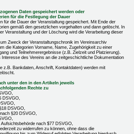
bezogenen Daten gespeichert werden oder
iterien für die Festlegung der Dauer
für die Dauer der Veranstaltung gespeichert. Mit Ende der
orien gemäß den gesetzlichen vorgehalten und dann gelöscht. In
er Veranstaltung und der Löschung wird die Verarbeitung dieser
um Zweck der Veranstaltungschronik im Vereinsarchiv
 um die Kategorien Vorname, Name, Zugehörigkeit zu einer
ang und Teilnehmerergebnisse (z.B. Zielzeit und Platzierung).
s Interesse des Vereins an die zeitgeschichtliche Dokumentation
ie z.B. Bankdaten, Anschrift, Kontaktdaten) werden mit
elöscht.
ch unter den in den Artikeln jeweils
achfolgenden Rechte zu
DSVGO,
§16 DSVGO,
 DSVGO,
h §18 DSVGO,
it nach §20 DSVGO,
DSVGO,
er Aufsichtsbehörde nach $77 DSVGO,
g jederzeit zu widerrufen zu können, ohne dass die
willigung bis zum Widerruf erfolgten Verarbeitung hierdurch