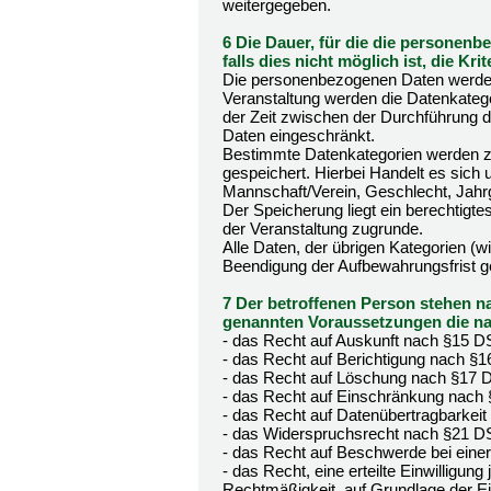
weitergegeben.
6 Die Dauer, für die die personen
falls dies nicht möglich ist, die Kr
Die personenbezogenen Daten werden 
Veranstaltung werden die Datenkateg
der Zeit zwischen der Durchführung d
Daten eingeschränkt.
Bestimmte Datenkategorien werden z
gespeichert. Hierbei Handelt es sich
Mannschaft/Verein, Geschlecht, Jahrg
Der Speicherung liegt ein berechtigte
der Veranstaltung zugrunde.
Alle Daten, der übrigen Kategorien (w
Beendigung der Aufbewahrungsfrist g
7 Der betroffenen Person stehen na
genannten Voraussetzungen die n
- das Recht auf Auskunft nach §15 
- das Recht auf Berichtigung nach 
- das Recht auf Löschung nach §17
- das Recht auf Einschränkung nac
- das Recht auf Datenübertragbarke
- das Widerspruchsrecht nach §21 
- das Recht auf Beschwerde bei ein
- das Recht, eine erteilte Einwilligun
Rechtmäßigkeit, auf Grundlage der Ein