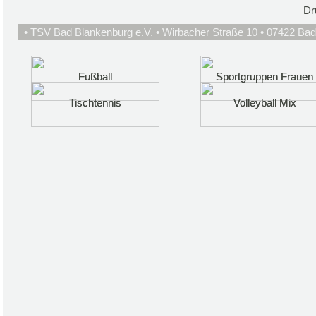
Dr
• TSV Bad Blankenburg e.V. • Wirbacher Straße 10 • 07422 Bad
Fußball
Fußball
Sportgruppen Frauen
Sportgruppen Frauen
Tischtennis
Tischtennis
Volleyball Mix
Volleyball Mix