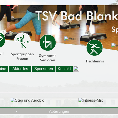
mine
Aktuelles
Sponsoren
Kontakt
‹
Abteilungen
›