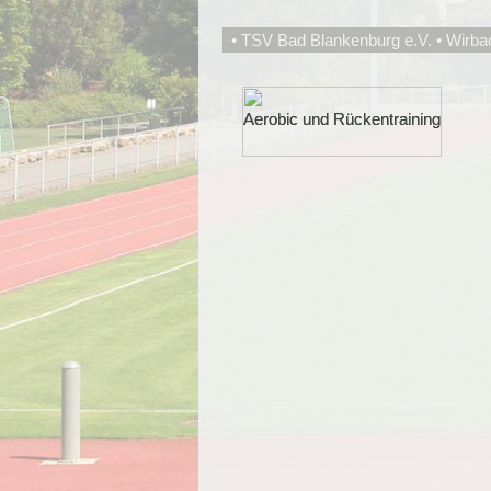
• TSV Bad Blankenburg e.V. • Wirba
Aerobic und Rückentraining
Aerobic und Rückentraining