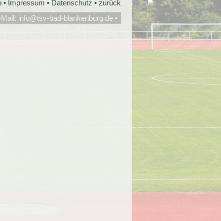
p
•
Impressum
•
Datenschutz
•
zurück
-Mail:
info@tsv-bad-blankenburg.de
•