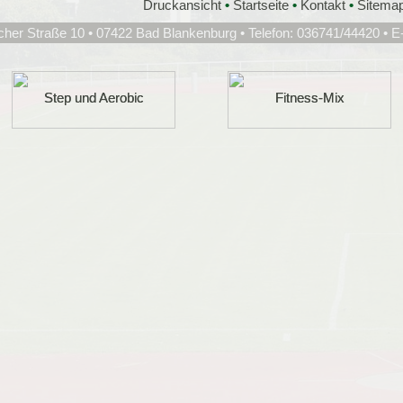
Druckansicht
•
Startseite
•
Kontakt
•
Sitema
cher Straße 10 • 07422 Bad Blankenburg • Telefon: 036741/44420 • E
Step und Aerobic
Step und Aerobic
Fitness-Mix
Fitness-Mix