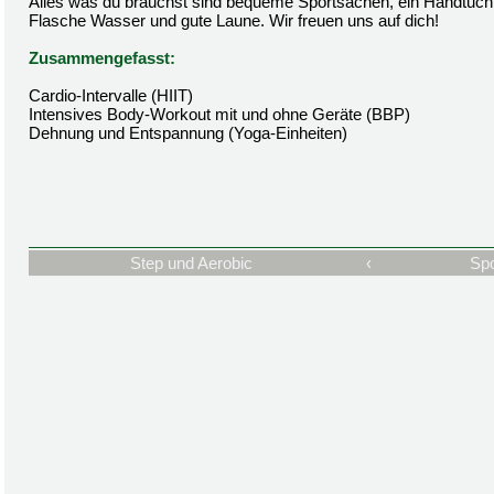
Alles was du brauchst sind bequeme Sportsachen, ein Handtuch,
Flasche Wasser und gute Laune. Wir freuen uns auf dich!
Zusammengefasst:
Cardio-Intervalle (HIIT)
Intensives Body-Workout mit und ohne Geräte (BBP)
Dehnung und Entspannung (Yoga-Einheiten)
Step und Aerobic
‹
Spo