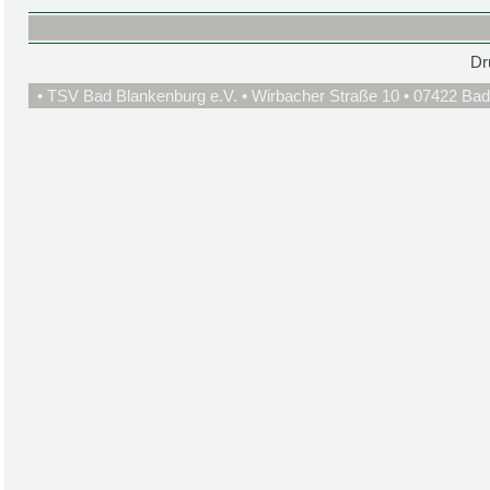
Dr
• TSV Bad Blankenburg e.V. • Wirbacher Straße 10 • 07422 Bad