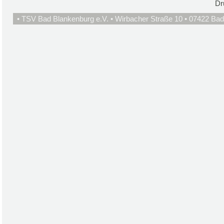
Dr
• TSV Bad Blankenburg e.V. • Wirbacher Straße 10 • 07422 Bad