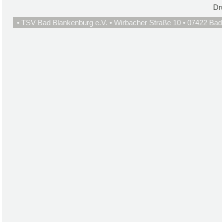
Dr
• TSV Bad Blankenburg e.V. • Wirbacher Straße 10 • 07422 Bad