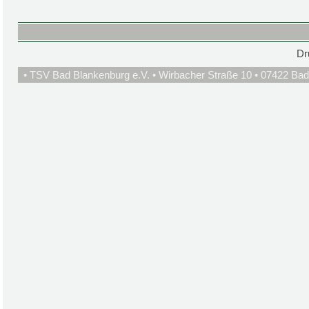
Dr
• TSV Bad Blankenburg e.V. • Wirbacher Straße 10 • 07422 Bad