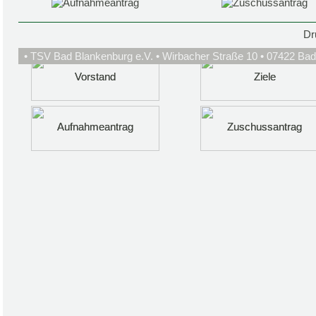
Dr
• TSV Bad Blankenburg e.V. • Wirbacher Straße 10 • 07422 Bad
Vorstand
Vorstand
Ziele
Ziele
Aufnahmeantrag
Aufnahmeantrag
Zuschussantrag
Zuschussantrag