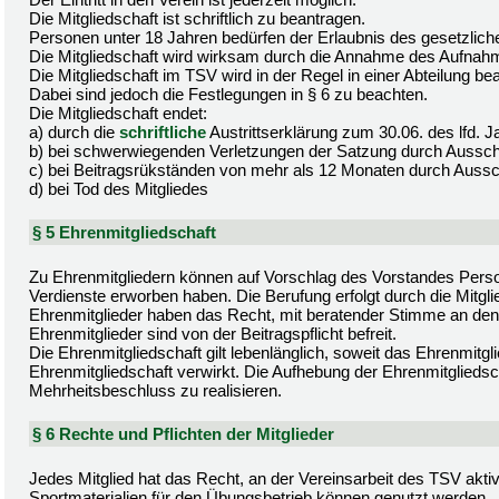
Die Mitgliedschaft ist schriftlich zu beantragen.
Personen unter 18 Jahren bedürfen der Erlaubnis des gesetzliche
Die Mitgliedschaft wird wirksam durch die Annahme des Aufnah
Die Mitgliedschaft im TSV wird in der Regel in einer Abteilung be
Dabei sind jedoch die Festlegungen in § 6 zu beachten.
Die Mitgliedschaft endet:
a) durch die
schriftliche
Austrittserklärung zum 30.06. des lfd.
b) bei schwerwiegenden Verletzungen der Satzung durch Aussc
c) bei Beitragsrükständen von mehr als 12 Monaten durch Auss
d) bei Tod des Mitgliedes
§ 5 Ehrenmitgliedschaft
Zu Ehrenmitgliedern können auf Vorschlag des Vorstandes Perso
Verdienste erworben haben. Die Berufung erfolgt durch die Mitg
Ehrenmitglieder haben das Recht, mit beratender Stimme an den
Ehrenmitglieder sind von der Beitragspflicht befreit.
Die Ehrenmitgliedschaft gilt lebenlänglich, soweit das Ehrenmit
Ehrenmitgliedschaft verwirkt. Die Aufhebung der Ehrenmitgliedsc
Mehrheitsbeschluss zu realisieren.
§ 6 Rechte und Pflichten der Mitglieder
Jedes Mitglied hat das Recht, an der Vereinsarbeit des TSV akti
Sportmaterialien für den Übungsbetrieb können genutzt werden.