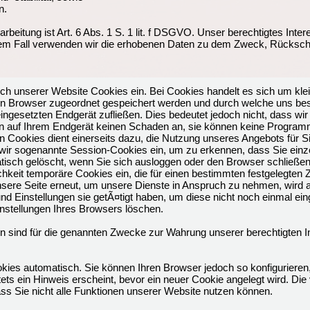
n.
beitung ist Art. 6 Abs. 1 S. 1 lit. f DSGVO. Unser berechtigtes Inter
em Fall verwenden wir die erhobenen Daten zu dem Zweck, Rückschl
h unserer Website Cookies ein. Bei Cookies handelt es sich um kleine
n Browser zugeordnet gespeichert werden und durch welche uns bes
gesetzten Endgerät zufließen. Dies bedeutet jedoch nicht, dass wir
chten auf Ihrem Endgerät keinen Schaden an, sie können keine Program
 Cookies dient einerseits dazu, die Nutzung unseres Angebots für S
wir sogenannte Session-Cookies ein, um zu erkennen, dass Sie einze
isch gelöscht, wenn Sie sich ausloggen oder den Browser schließen.
chkeit temporäre Cookies ein, die für einen bestimmten festgelegten
sere Seite erneut, um unsere Dienste in Anspruch zu nehmen, wird a
nd Einstellungen sie getÃ¤tigt haben, um diese nicht noch einmal e
instellungen Ihres Browsers löschen.
n sind für die genannten Zwecke zur Wahrung unserer berechtigten In
kies automatisch. Sie können Ihren Browser jedoch so konfigurieren
ts ein Hinweis erscheint, bevor ein neuer Cookie angelegt wird. Die 
ss Sie nicht alle Funktionen unserer Website nutzen können.