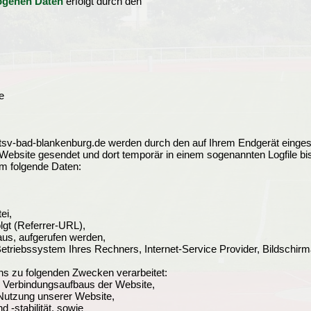
zogenen Daten
erfolgt durch den
e
tsv-bad-blankenburg.de werden durch den auf Ihrem Endgerät einge
Website gesendet und dort temporär in einem sogenannten Logfile bi
um folgende Daten:
ei,
olgt (Referrer-URL),
aus, aufgerufen werden,
etriebssystem Ihres Rechners, Internet-Service Provider, Bildschir
s zu folgenden Zwecken verarbeitet:
n Verbindungsaufbaus der Website,
 Nutzung unserer Website,
 -stabilität, sowie