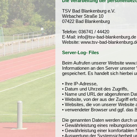
Die Verarbeitung der personenbe
TSV Bad Blankenburg e.V.
Wirbacher Straße 10
07422 Bad Blankenburg
Telefon: 036741 / 44420
E-Mail: info@tsv-bad-blankenburg.de
Website: www.tsv-bad-blankenburg.d
Server-Log- Files
Beim Aufrufen unserer Website www.
Informationen an den Server unserer 
gespeichert. Es handelt sich hierbei 
• Ihre IP-Adresse,
• Datum und Uhrzeit des Zugriffs,
• Name und URL der abgerufenen Dat
• Website, von der aus der Zugriff erf
• Websites, die von unserer Website 
• verwendeter Browser und ggf. das B
Die genannten Daten werden durch un
• Gewährleistung eines reibungslose
• Gewährleistung einer komfortablen
• Auswertung der Systemsicherheit und