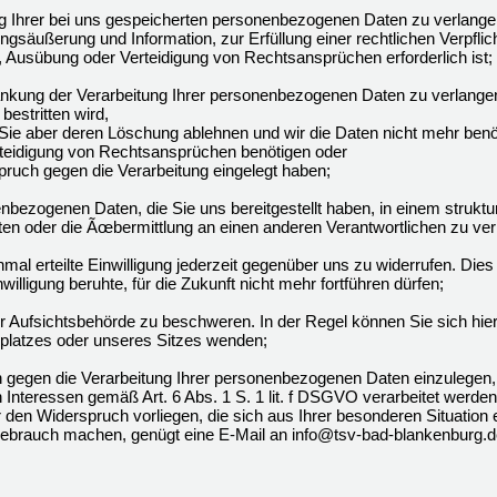
Ihrer bei uns gespeicherten personenbezogenen Daten zu verlangen, 
gsäußerung und Information, zur Erfüllung einer rechtlichen Verpflic
 Ausübung oder Verteidigung von Rechtsansprüchen erforderlich ist;
kung der Verarbeitung Ihrer personenbezogenen Daten zu verlangen
bestritten wird,
 Sie aber deren Löschung ablehnen und wir die Daten nicht mehr benö
eidigung von Rechtsansprüchen benötigen oder
uch gegen die Verarbeitung eingelegt haben;
ezogenen Daten, die Sie uns bereitgestellt haben, in einem struktu
en oder die Ãœbermittlung an einen anderen Verantwortlichen zu ver
al erteilte Einwilligung jederzeit gegenüber uns zu widerrufen. Dies 
willigung beruhte, für die Zukunft nicht mehr fortführen dürfen;
 Aufsichtsbehörde zu beschweren. In der Regel können Sie sich hierf
tsplatzes oder unseres Sitzes wenden;
gegen die Verarbeitung Ihrer personenbezogenen Daten einzulegen,
 Interessen gemäß Art. 6 Abs. 1 S. 1 lit. f DSGVO verarbeitet werde
r den Widerspruch vorliegen, die sich aus Ihrer besonderen Situatio
ebrauch machen, genügt eine E-Mail an info@tsv-bad-blankenburg.d