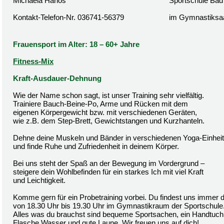
Michaela Harlos
Sportschule Bad
Kontakt-Telefon-Nr. 036741-56379
im Gymnastiksa
Frauensport im Alter: 18 – 60+ Jahre
Fitness-Mix
Kraft-Ausdauer-Dehnung
Wie der Name schon sagt, ist unser Training sehr vielfältig.
Trainiere Bauch-Beine-Po, Arme und Rücken mit dem
eigenen Körpergewicht bzw. mit verschiedenen Geräten,
wie z.B. dem Step-Brett, Gewichtstangen und Kurzhanteln.
Dehne deine Muskeln und Bänder in verschiedenen Yoga-Einhei
und finde Ruhe und Zufriedenheit in deinem Körper.
Bei uns steht der Spaß an der Bewegung im Vordergrund –
steigere dein Wohlbefinden für ein starkes Ich mit viel Kraft
und Leichtigkeit.
Komme gern für ein Probetraining vorbei. Du findest uns immer 
von 18.30 Uhr bis 19.30 Uhr im Gymnastikraum der Sportschule
Alles was du brauchst sind bequeme Sportsachen, ein Handtuch,
Flasche Wasser und gute Laune. Wir freuen uns auf dich!