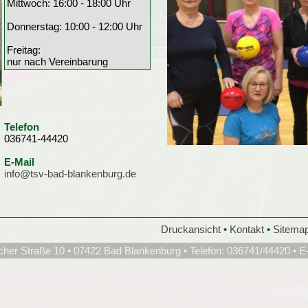
Mittwoch: 16:00 - 18:00 Uhr
Donnerstag: 10:00 - 12:00 Uhr
Freitag:
nur nach Vereinbarung
Telefon
036741-44420
E-Mail
info@tsv-bad-blankenburg.de
Druckansicht
•
Kontakt
•
Sitema
cher Straße 10 • 07422 Bad Blankenburg • Telefon: 036741/44420 • E