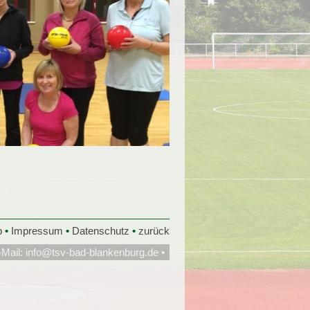
p
•
Impressum
•
Datenschutz
•
zurück
-Mail:
info@tsv-bad-blankenburg.de
•