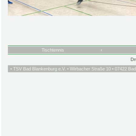
Tischtennis
‹
Dr
• TSV Bad Blankenburg e.V. • Wirbacher Straße 10 • 07422 Bad