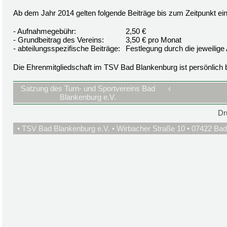
Ab dem Jahr 2014 gelten folgende Beiträge bis zum Zeitpunkt ei
- Aufnahmegebühr:
2,50 €
- Grundbeitrag des Vereins:
3,50 € pro Monat
- abteilungsspezifische Beiträge:
Festlegung durch die jeweilige 
Die Ehrenmitgliedschaft im TSV Bad Blankenburg ist persönlich be
Satzung des Turn- und Sportvereins Bad
‹
Blankenburg e.V.
Dr
• TSV Bad Blankenburg e.V. • Wirbacher Straße 10 • 07422 Bad