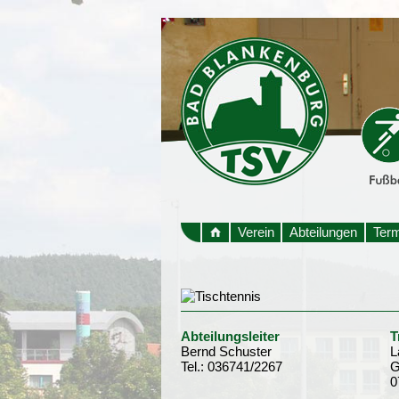
Verein
Abteilungen
Ter
Abteilungsleiter
T
Bernd Schuster
L
Tel.: 036741/2267
G
0