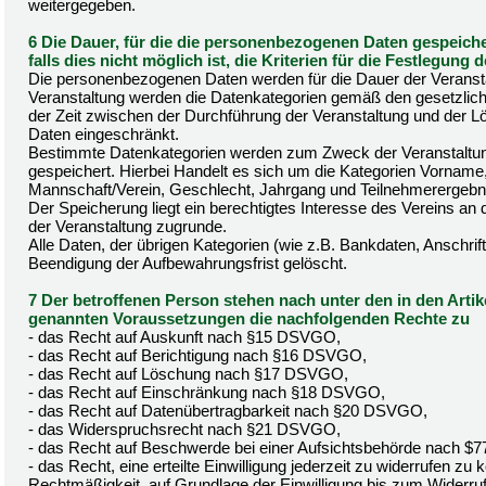
weitergegeben.
6 Die Dauer, für die die personenbezogenen Daten gespeich
falls dies nicht möglich ist, die Kriterien für die Festlegung 
Die personenbezogenen Daten werden für die Dauer der Veransta
Veranstaltung werden die Datenkategorien gemäß den gesetzlich
der Zeit zwischen der Durchführung der Veranstaltung und der Lö
Daten eingeschränkt.
Bestimmte Datenkategorien werden zum Zweck der Veranstaltun
gespeichert. Hierbei Handelt es sich um die Kategorien Vorname
Mannschaft/Verein, Geschlecht, Jahrgang und Teilnehmerergebniss
Der Speicherung liegt ein berechtigtes Interesse des Vereins an 
der Veranstaltung zugrunde.
Alle Daten, der übrigen Kategorien (wie z.B. Bankdaten, Anschrif
Beendigung der Aufbewahrungsfrist gelöscht.
7 Der betroffenen Person stehen nach unter den in den Artik
genannten Voraussetzungen die nachfolgenden Rechte zu
- das Recht auf Auskunft nach §15 DSVGO,
- das Recht auf Berichtigung nach §16 DSVGO,
- das Recht auf Löschung nach §17 DSVGO,
- das Recht auf Einschränkung nach §18 DSVGO,
- das Recht auf Datenübertragbarkeit nach §20 DSVGO,
- das Widerspruchsrecht nach §21 DSVGO,
- das Recht auf Beschwerde bei einer Aufsichtsbehörde nach 
- das Recht, eine erteilte Einwilligung jederzeit zu widerrufen zu
Rechtmäßigkeit, auf Grundlage der Einwilligung bis zum Widerruf