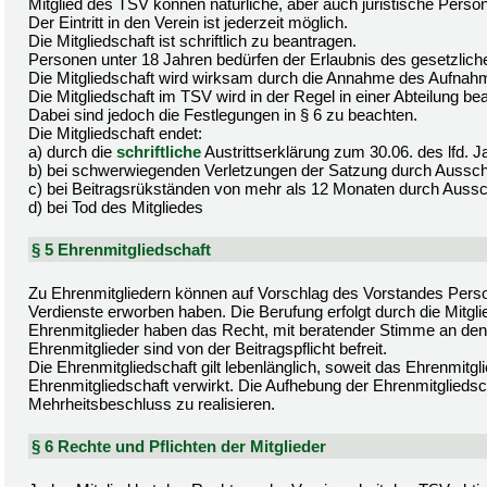
Mitglied des TSV können natürliche, aber auch juristische Pers
Der Eintritt in den Verein ist jederzeit möglich.
Die Mitgliedschaft ist schriftlich zu beantragen.
Personen unter 18 Jahren bedürfen der Erlaubnis des gesetzliche
Die Mitgliedschaft wird wirksam durch die Annahme des Aufnah
Die Mitgliedschaft im TSV wird in der Regel in einer Abteilung be
Dabei sind jedoch die Festlegungen in § 6 zu beachten.
Die Mitgliedschaft endet:
a) durch die
schriftliche
Austrittserklärung zum 30.06. des lfd.
b) bei schwerwiegenden Verletzungen der Satzung durch Aussc
c) bei Beitragsrükständen von mehr als 12 Monaten durch Auss
d) bei Tod des Mitgliedes
§ 5 Ehrenmitgliedschaft
Zu Ehrenmitgliedern können auf Vorschlag des Vorstandes Perso
Verdienste erworben haben. Die Berufung erfolgt durch die Mitg
Ehrenmitglieder haben das Recht, mit beratender Stimme an den
Ehrenmitglieder sind von der Beitragspflicht befreit.
Die Ehrenmitgliedschaft gilt lebenlänglich, soweit das Ehrenmit
Ehrenmitgliedschaft verwirkt. Die Aufhebung der Ehrenmitgliedsc
Mehrheitsbeschluss zu realisieren.
§ 6 Rechte und Pflichten der Mitglieder