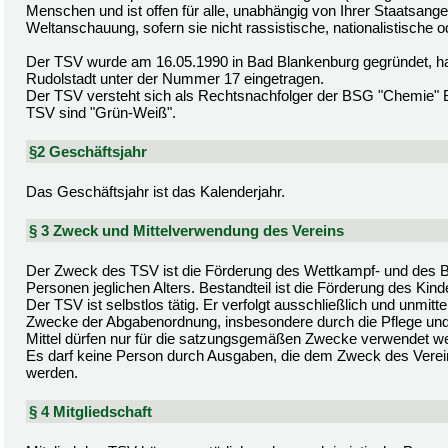
Menschen und ist offen für alle, unabhängig von Ihrer Staatsangeh
Weltanschauung, sofern sie nicht rassistische, nationalistische od
Der TSV wurde am 16.05.1990 in Bad Blankenburg gegründet, hat 
Rudolstadt unter der Nummer 17 eingetragen.
Der TSV versteht sich als Rechtsnachfolger der BSG "Chemie" B
TSV sind "Grün-Weiß".
§2 Geschäftsjahr
Das Geschäftsjahr ist das Kalenderjahr.
§ 3 Zweck und Mittelverwendung des Vereins
Der Zweck des TSV ist die Förderung des Wettkampf- und des Br
Personen jeglichen Alters. Bestandteil ist die Förderung des Kin
Der TSV ist selbstlos tätig. Er verfolgt ausschließlich und unmi
Zwecke der Abgabenordnung, insbesondere durch die Pflege und F
Mittel dürfen nur für die satzungsgemäßen Zwecke verwendet w
Es darf keine Person durch Ausgaben, die dem Zweck des Verei
werden.
§ 4 Mitgliedschaft