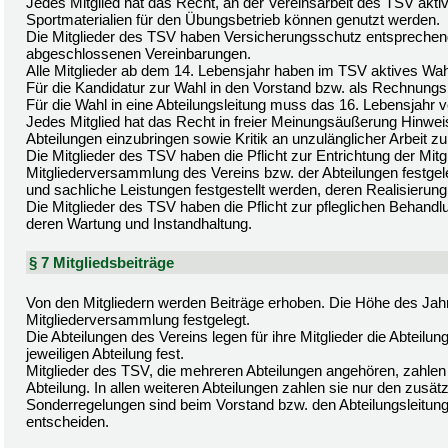
Jedes Mitglied hat das Recht, an der Vereinsarbeit des TSV akti
Sportmaterialien für den Übungsbetrieb können genutzt werden.
Die Mitglieder des TSV haben Versicherungsschutz entsprechen
abgeschlossenen Vereinbarungen.
Alle Mitglieder ab dem 14. Lebensjahr haben im TSV aktives Wa
Für die Kandidatur zur Wahl in den Vorstand bzw. als Rechnungs
Für die Wahl in eine Abteilungsleitung muss das 16. Lebensjahr vo
Jedes Mitglied hat das Recht in freier Meinungsäußerung Hinwei
Abteilungen einzubringen sowie Kritik an unzulänglicher Arbeit z
Die Mitglieder des TSV haben die Pflicht zur Entrichtung der Mitg
Mitgliederversammlung des Vereins bzw. der Abteilungen festg
und sachliche Leistungen festgestellt werden, deren Realisierung fü
Die Mitglieder des TSV haben die Pflicht zur pfleglichen Behandl
deren Wartung und Instandhaltung.
§ 7 Mitgliedsbeiträge
Von den Mitgliedern werden Beiträge erhoben. Die Höhe des Jahr
Mitgliederversammlung festgelegt.
Die Abteilungen des Vereins legen für ihre Mitglieder die Abtei
jeweiligen Abteilung fest.
Mitglieder des TSV, die mehreren Abteilungen angehören, zahlen 
Abteilung. In allen weiteren Abteilungen zahlen sie nur den zusätz
Sonderregelungen sind beim Vorstand bzw. den Abteilungsleitung
entscheiden.