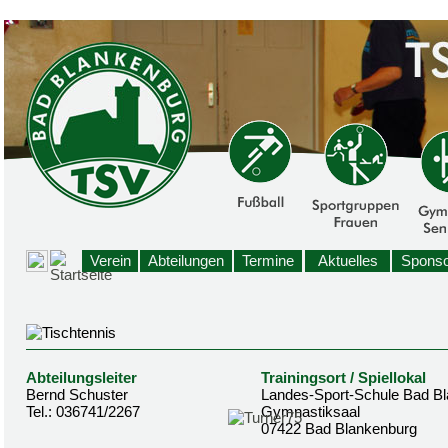
Verein
Abteilungen
Termine
Aktuelles
Sponso
Abteilungsleiter
Trainingsort / Spiellokal
Bernd Schuster
Landes-Sport-Schule Bad B
Tel.: 036741/2267
Gymnastiksaal
07422 Bad Blankenburg