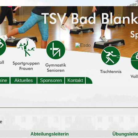
mine
Aktuelles
Sponsoren
Kontakt
e
Abteilungsleiterin
Übungsleite