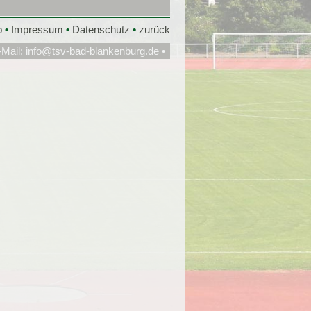
p
•
Impressum
•
Datenschutz
•
zurück
-Mail:
info@tsv-bad-blankenburg.de
•