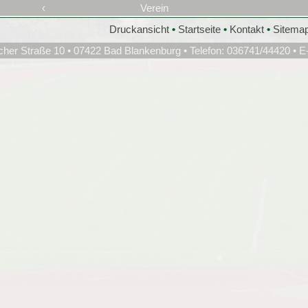
‹
Verein
Druckansicht
•
Startseite
•
Kontakt
•
Sitema
cher Straße 10 • 07422 Bad Blankenburg • Telefon: 036741/44420 • E