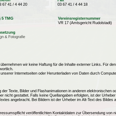
3 67 41 / 4 44 20
03 67 41 / 4 44 18
 § 5 TMG
Vereinsregisternummer
VR 17 (Amtsgericht Rudolstadt)
msetzung
gn & Fotografie
le übernehmen wir keine Haftung für die Inhalte externer Links. Für den 
ortlich.
 unserer Internetseiten oder Herunterladen von Daten durch Compute
 der Texte, Bilder und Flashanimationen in anderen elektronischen o
nicht gestattet. Falls keine Quellangaben erfolgten, ist der Urheber 
xtes angebracht. Bei Bildern ist der Urheber im Alt-Text des Bildes
ssumspflicht veröffentlichten Kontaktdaten zur Übersendung von ni