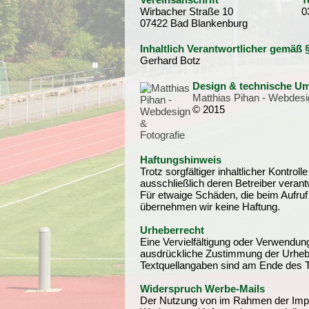
Wirbacher Straße 10
0
07422 Bad Blankenburg
Inhaltlich Verantwortlicher gemäß
Gerhard Botz
Design & technische U
Matthias Pihan - Webdesi
© 2015
Haftungshinweis
Trotz sorgfältiger inhaltlicher Kontrol
ausschließlich deren Betreiber verantw
Für etwaige Schäden, die beim Aufruf
übernehmen wir keine Haftung.
Urheberrecht
Eine Vervielfältigung oder Verwendung
ausdrückliche Zustimmung der Urheber 
Textquellangaben sind am Ende des Te
Widerspruch Werbe-Mails
Der Nutzung von im Rahmen der Impre