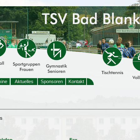
mine
Aktuelles
Sponsoren
Kontakt
es
elefon
Fax