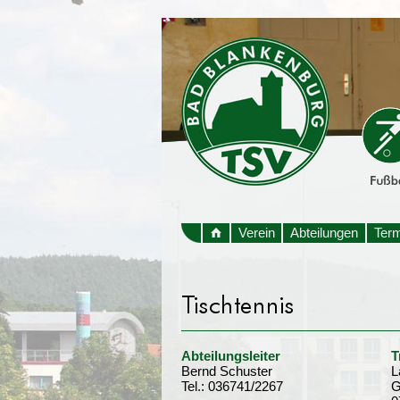
Verein
Abteilungen
Ter
Abteilungsleiter
T
Bernd Schuster
L
Tel.: 036741/2267
G