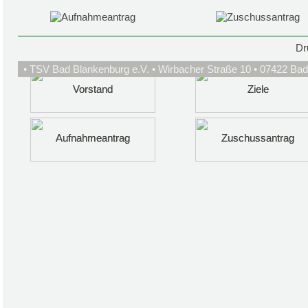
Dr
• TSV Bad Blankenburg e.V. • Wirbacher Straße 10 • 07422 Bad
Vorstand
Vorstand
Ziele
Ziele
Aufnahmeantrag
Aufnahmeantrag
Zuschussantrag
Zuschussantrag